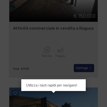
€ 150.000
Attività commerciale in vendita a Ragusa
150 mq
1 Bagni
Dettagli
Cod. 6965
Utilizza i tasti rapidi per navigare!