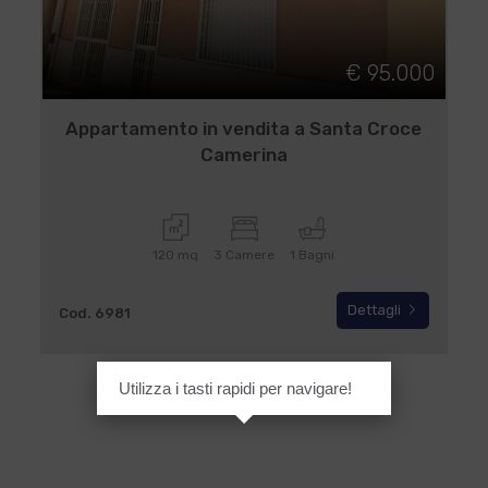
€ 95.000
Appartamento in vendita a Santa Croce
Camerina
120 mq
3 Camere
1 Bagni
Dettagli
Cod. 6981
Utilizza i tasti rapidi per navigare!