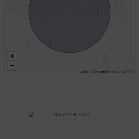
+
−
Leaflet
| OSM contributors ©
CARTO