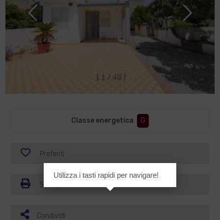
[
1
/
4
8
]
Classe energetica
:
G
Preferiti
Utilizza i tasti rapidi per navigare!
Stampa
Condividi